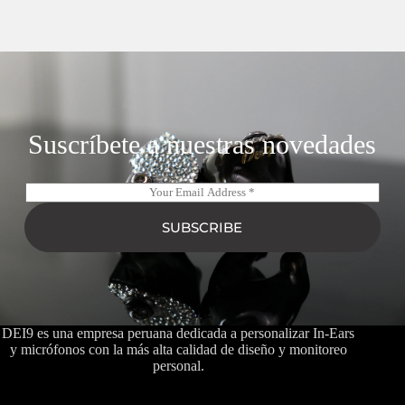
Suscríbete a nuestras novedades
E
m
a
SUBSCRIBE
i
l
*
DEI9 es una empresa peruana dedicada a personalizar In-Ears
y micrófonos con la más alta calidad de diseño y monitoreo
personal.