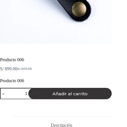
Producto 006
S/
899.00
S/
999.00
El
El
precio
precio
Producto 006
original
actual
era:
es:
Producto
S/ 999.00.
S/ 899.00.
Añadir al carrito
006
cantidad
Descripción