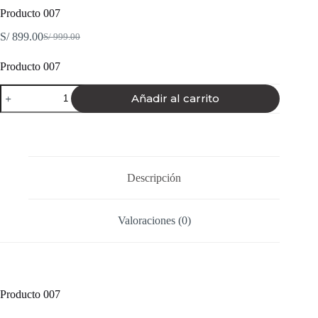
Producto 007
S/
899.00
S/
999.00
El
El
precio
precio
Producto 007
original
actual
era:
es:
Producto
S/ 999.00.
S/ 899.00.
Añadir al carrito
007
cantidad
Descripción
Valoraciones (0)
Producto 007